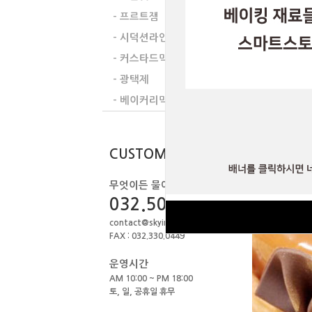
- 프르트잼
- 시덕션라인
- 커스타드믹스
- 광택제
- 베이커리믹스
CUSTOMER
무엇이든 물어보세요.
032.506.1979
contact@skyint.co.kr
FAX : 032.330.0449
운영시간
AM 10:00 ~ PM 18:00
토, 일, 공휴일 휴무