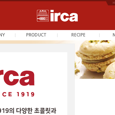
H
NY
PRODUCT
RECIPE
|
|
|
개
초콜릿
초콜릿
역
프르트잼
프르트잼
안내
시덕션라인
시덕션라인
는길
커스타드믹스
커스타드믹스
광택제
광택제
베이커리믹스
베이커리믹스
스카이인터내셔날의 제품을 소개해 드립니다.
 토피도르 카라멜
글