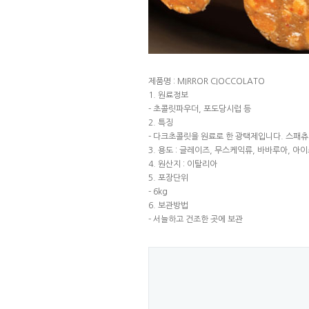
제품명 : MIRROR CIOCCOLATO
1. 원료정보
- 초콜릿파우더, 포도당시럽 등
2. 특징
- 다크초콜릿을 원료로 한 광택제입니다. 스패츄
3. 용도 : 글레이즈, 무스케익류, 바바루아, 아
4. 원산지 : 이탈리아
5. 포장단위
- 6kg
6. 보관방법
- 서늘하고 건조한 곳에 보관