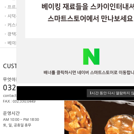
- 프르트잼
- 시덕션라인
- 커스타드믹스
- 광택제
- 베이커리믹스
CUSTOMER
무엇이든 물어보세요.
032.506.1979
1
시간 동안 다시 열람하지 
contact@skyint.co.kr
FAX : 032.330.0449
운영시간
AM 10:00 ~ PM 18:00
토, 일, 공휴일 휴무