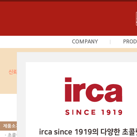
COMPANY
PROD
|
회사소개
초
사업영역
프르
상담문의안내
시덕
찾아오시는길
커스타
광
베이커
제품소개
|
PRODUCT
스카이인터내셔날의 제품
광택제 | 미로와 초코
제품소개
이전글
다음글
- 초콜릿