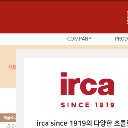
COMPANY
PROD
|
회사소개
초
사업영역
프르
상담문의안내
시덕
찾아오시는길
커스타
광
베이커
제품소개
|
PRODUCT
스카이인터내셔날의 제품
베이커리믹스 | 
제품소개
- 초콜릿