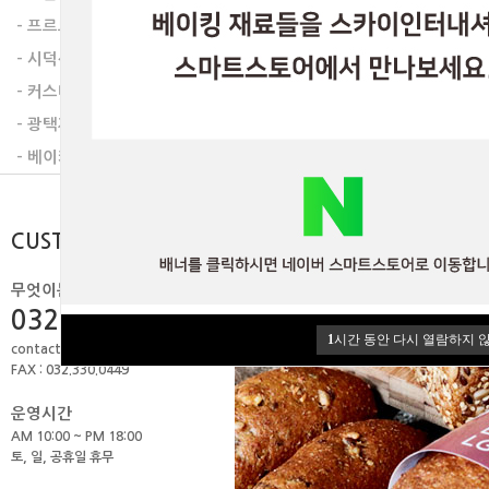
이전글
다음글
- 프르트잼
- 시덕션라인
- 커스타드믹스
- 광택제
- 베이커리믹스
CUSTOMER
무엇이든 물어보세요.
032.506.1979
1
시간 동안 다시 열람하지 
contact@skyint.co.kr
FAX : 032.330.0449
운영시간
AM 10:00 ~ PM 18:00
토, 일, 공휴일 휴무